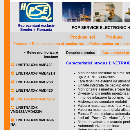
Reprezentant exclusiv
POP SERVICE ELECTRONIC HQ *** 
Bender in Romania
Produse noi
Produse
Produse
>
Relee de masura si monitorizare
>
Relee monitorizare ten
< Relee monitorizare
Descriere produs
Caracteristici p
tensiune
Caracteristici produs LINETR
LINETRAXX® VME420
Monitorizare tensiune minima, te
LINETRAXX® VME421H
3(N)c.a. 70...500V/288V
Fara tensiune externa de alimen
LINETRAXX® VMD258
Unitate integrata de backup ener
Monitorizare asimetrie, eroare fa
LINETRAXX® VMD420
Diverse functii pentru monitorizare
Timpi de intarziere la pornire, in
LINETRAXX® VMD421H
Histerezis de comutare reglabil
Valoare masurata r.m.s. (c.a. + c.c
LINETRAXX®
Valoarea masurata digitala afisa
VMD423/VMD423H
Functia Preset (setarea automata
Led-uri : Power On, Alarm 1, Alar
LINETRAXX® VMD460-
Memorie valoarea masurata pent
NA
Automonitorizare continua