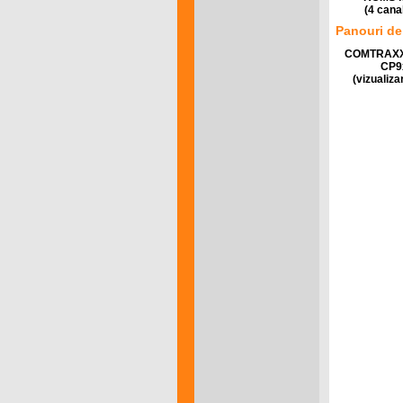
(4 cana
Panouri de 
COMTRAX
CP9
(vizualiza