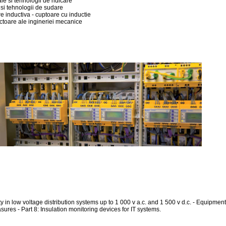
e si tehnologii de ridicare
 si tehnologii de sudare
re inductiva - cuptoare cu inductie
ectoare ale ingineriei mecanice
ety in low voltage distribution systems up to 1 000 v a.c. and 1 500 v d.c. - Equipment
sures - Part 8: Insulation monitoring devices for IT systems.