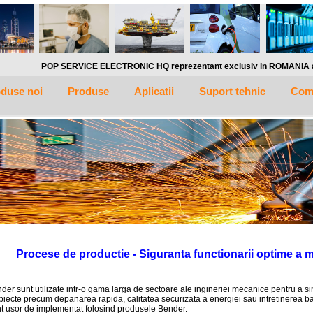
P SERVICE ELECTRONIC HQ reprezentant exclusiv in ROMANIA al companiei germane BEN
duse noi
Produse
Aplicatii
Suport tehnic
Com
Procese de productie - Siguranta functionarii optime a mas
er sunt utilizate intr-o gama larga de sectoare ale ingineriei mecanice pentru a simpl
ubiecte precum depanarea rapida, calitatea securizata a energiei sau intretinerea baza
nt usor de implementat folosind produsele Bender.