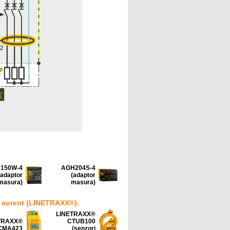
150W-4
AGH204S-4
(adaptor
(adaptor
masura)
masura)
 curent (LINETRAXX®).
LINETRAXX®
TRAXX®
CTUB100
CMA423
(senzori