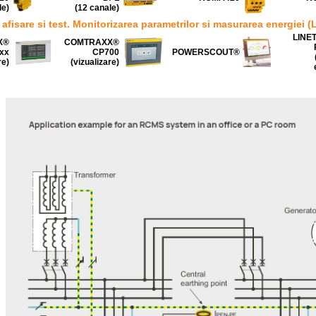
le)
(12 canale)
afisare si test.
Monitorizarea parametrilor si masurarea energiei
LINE
X®
COMTRAXX®
xx
CP700
POWERSCOUT®
re)
(vizualizare)