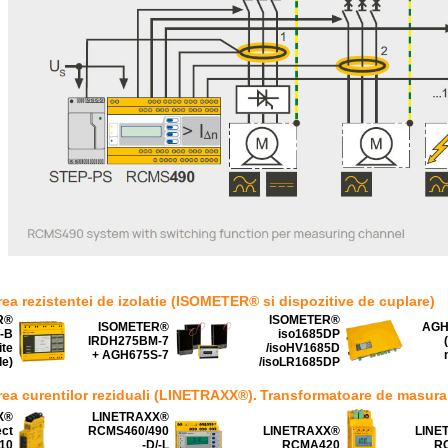
ea rezistentei de izolatie (ISOMETER® si dispozitive de cuplare)
R®
ISOMETER®
ISOMETER®
AGH
-B
iso1685DP
IRDH275BM-7
ite
/isoHV1685D
+ AGH675S-7
le)
/isoLR1685DP
rea curentilor reziduali (LINETRAXX®).
Transformatoare de masura
X®
LINETRAXX®
ct
RCMS460/490
LINETRAXX®
LINE
10
-D/-L
RCMA420
R