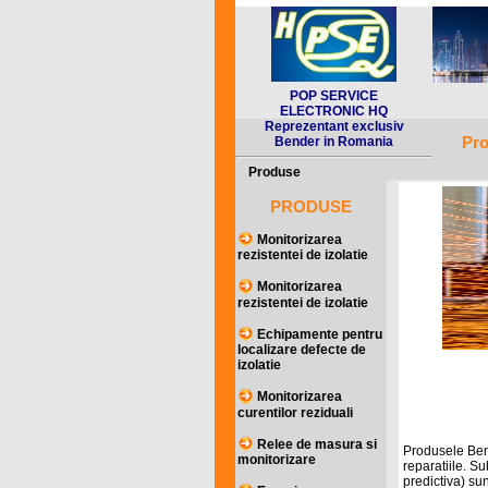
POP SERVICE
PO
ELECTRONIC HQ
Reprezentant exclusiv
Pro
Bender in Romania
Produse
PRODUSE
Monitorizarea
rezistentei de izolatie
Monitorizarea
rezistentei de izolatie
Echipamente pentru
localizare defecte de
izolatie
Monitorizarea
curentilor reziduali
Relee de masura si
Produsele Bend
monitorizare
reparatiile. S
predictiva) su