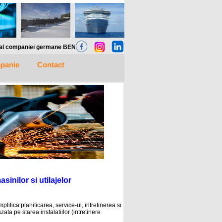
DER Gmbh, va pune la dispozitie SOLUTII complete pentru monitorizare si localizar
panie
Contact
inilor si utilajelor
ifica planificarea, service-ul, intretinerea si
ta pe starea instalatiilor (intretinere