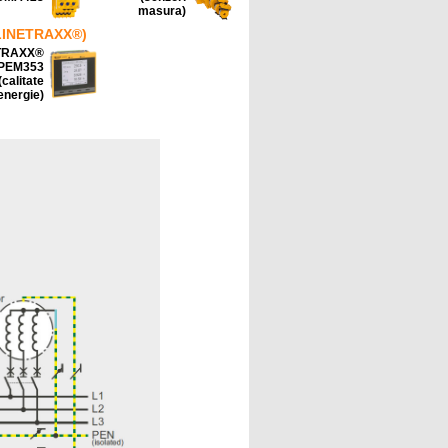
masura)
 (LINETRAXX®)
TRAXX®
PEM353
(calitate
energie)