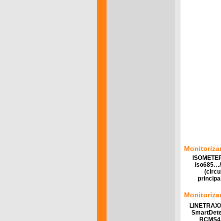
Monitorizar
ISOMETE
iso685…/
(circu
principa
Monitoriza
LINETRAX
SmartDete
RCMS4