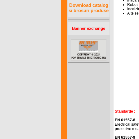
Macaral
Download catalog
Roboti
Incalzi
si brosuri produse
Alte s
Banner exchange
Standarde :
EN 61557-8
Electrical saf
protective mea
EN 61557-9