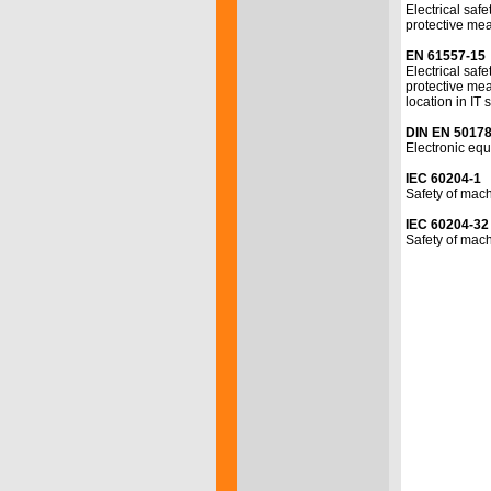
Electrical saf
protective mea
EN 61557-15
Electrical saf
protective mea
location in IT
DIN EN 5017
Electronic equ
IEC 60204-1
Safety of mach
IEC 60204-32
Safety of mach