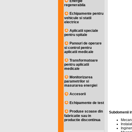
Energie
regenerabila
Echipamente pentru
vehicule si statii
electrice
Aplicatii speciale
pentru spitale
Panouri de operare
si control pentru
aplicatii medicale
Transformatoare
pentru aplicatii
medicale
Monitorizarea
parametrilor si
masurarea energiei
Accesorii
Echipamente de test
Produse scoase din
Subdomenii in
fabricatie sau in
productie discontinua
Mecani
Instala
Inginer