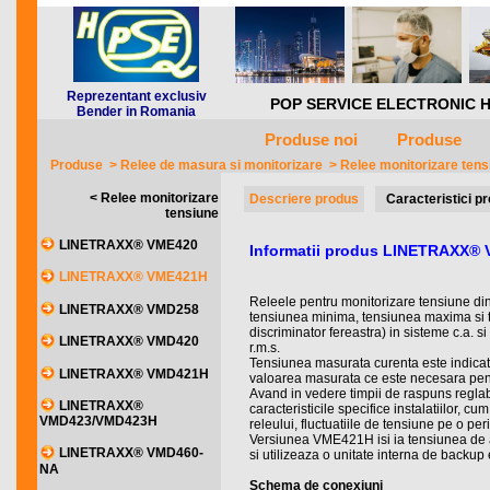
Reprezentant exclusiv
POP SERVICE ELECTRONIC HQ *** 
Bender in Romania
Produse noi
Produse
Produse
>
Relee de masura si monitorizare
>
Relee monitorizare ten
< Relee monitorizare
Descriere produs
Caracteristici p
tensiune
LINETRAXX® VME420
Informatii produs LINETRAXX®
LINETRAXX® VME421H
Releele pentru monitorizare tensiune d
LINETRAXX® VMD258
tensiunea minima, tensiunea maxima si t
discriminator fereastra) in sisteme c.a. si
LINETRAXX® VMD420
r.m.s.
Tensiunea masurata curenta este indicat
LINETRAXX® VMD421H
valoarea masurata ce este necesara pent
Avand in vedere timpii de raspuns reglabil
LINETRAXX®
caracteristicile specifice instalatiilor, cum
VMD423/VMD423H
releului, fluctuatiile de tensiune pe o per
Versiunea VME421H isi ia tensiunea de a
LINETRAXX® VMD460-
si utilizeaza o unitate interna de backup
NA
Schema de conexiuni