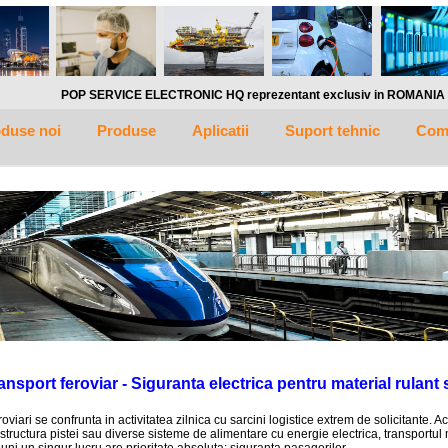
P SERVICE ELECTRONIC HQ reprezentant exclusiv in ROMANIA al companiei germane BE
duse noi
Produse
Aplicatii
Suport tehnic
Com
ansport feroviar - Siguranta electrica pentru material rulant
roviari se confrunta in activitatea zilnica cu sarcini logistice extrem de solicitante. A
structura pistei sau diverse sisteme de alimentare cu energie electrica, transportul m