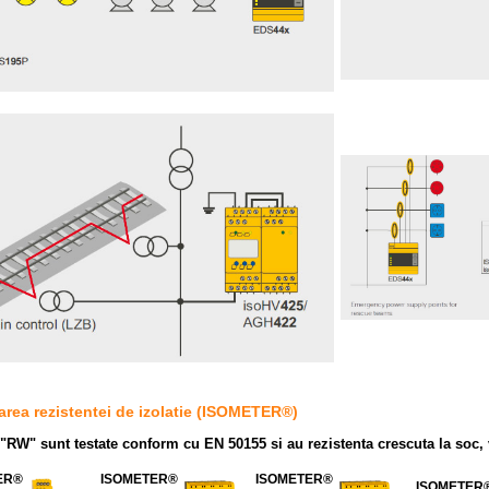
area rezistentei de izolatie (ISOMETER®)
 "RW" sunt testate conform cu EN 50155 si au rezistenta crescuta la soc, v
ER®
ISOMETER®
ISOMETER®
ISOMETER