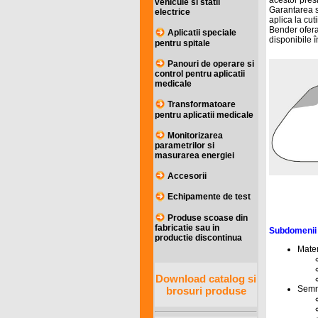
acestor presi
vehicule si statii
Garantarea s
electrice
aplica la cut
Bender ofera
Aplicatii speciale
disponibile 
pentru spitale
Panouri de operare si
control pentru aplicatii
medicale
Transformatoare
pentru aplicatii medicale
Monitorizarea
parametrilor si
masurarea energiei
Accesorii
Echipamente de test
Produse scoase din
fabricatie sau in
Subdomenii f
productie discontinua
Mater
Download catalog si
Semna
brosuri produse