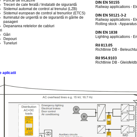
Puncte de încãlzire
DIN EN 50155
Treceri de cale feratã / Instalatii de sigurantã
Railway applications - El
Sistemul automat de control al trenului (LZB)
Sistemul european de control al trenurilor (ETCS)
DIN EN 50121-3-2
Iluminatul de urgentã si de sigurantã in gãrile de
Railway applications - El
pasageri
Rolling stock - Apparatus
Depanarea retelelor de cabluri
ri
DIN EN 1838
Gãri
Lighting applications - E
Depouri
Tuneluri
Ril 813.05
Richtlinie DB - Beleuch
Ril 954.9103
Richtlinie DB - Gleisfel
aplicatii