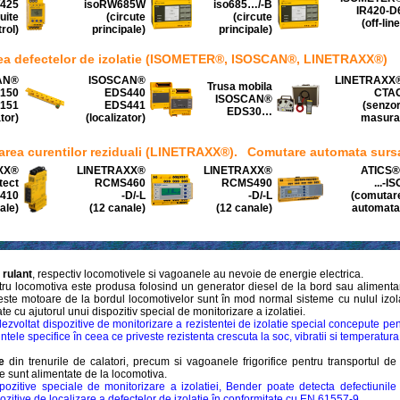
425
isoRW685W
iso685…/-B
IR420-D
cuite
(circute
(circute
(off-line
rol)
principale)
principale)
rea defectelor de izolatie (ISOMETER®, ISOSCAN®, LINETRAXX®)
AN®
ISOSCAN®
LINETRAXX
Trusa mobila
150
EDS440
CTA
ISOSCAN®
151
EDS441
(senzor
EDS30…
ator)
(localizator)
masura
area curentilor reziduali (LINETRAXX®).
Comutare automata sursa
XX®
LINETRAXX®
LINETRAXX®
ATICS®
tect
RCMS460
RCMS490
...-IS
410
-D/-L
-D/-L
(comutar
ale)
(12 canale)
(12 canale)
automata
 rulant
, respectiv locomotivele si vagoanele au nevoie de energie electrica.
ru locomotiva este produsa folosind un generator diesel de la bord sau alimentar
ceste motoare de la bordul locomotivelor sunt în mod normal sisteme cu nulul izolat
 cu ajutorul unui dispozitiv special de monitorizare a izolatiei.
voltat dispozitive de monitorizare a rezistentei de izolatie special concepute pent
intele specifice în ceea ce priveste rezistenta crescuta la soc, vibratii si temperatura
le
din trenurile de calatori, precum si vagoanele frigorifice pentru transportul 
e sunt alimentate de la locomotiva.
pozitive speciale de monitorizare a izolatiei, Bender poate detecta defectiunile 
ozitive de localizare a defectelor de izolatie în conformitate cu EN 61557-9.