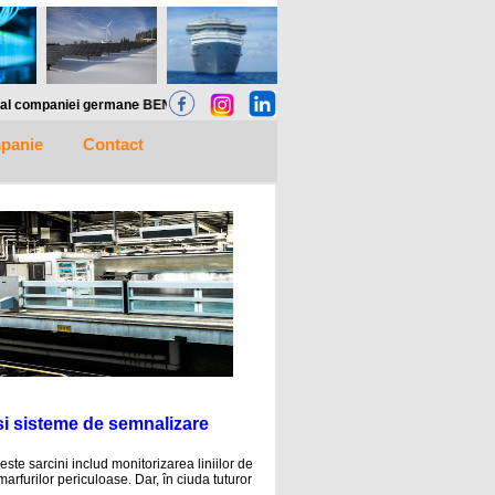
NDER Gmbh, va pune la dispozitie SOLUTII complete pentru monitorizare si localiza
panie
Contact
 si sisteme de semnalizare
ceste sarcini includ monitorizarea liniilor de
arfurilor periculoase. Dar, în ciuda tuturor