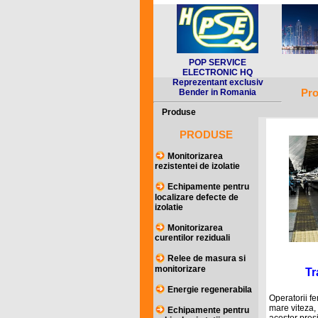
POP SERVICE
PO
ELECTRONIC HQ
Reprezentant exclusiv
Pro
Bender in Romania
Produse
PRODUSE
Monitorizarea
rezistentei de izolatie
Echipamente pentru
localizare defecte de
izolatie
Monitorizarea
curentilor reziduali
Relee de masura si
monitorizare
Tr
Energie regenerabila
Operatorii fe
mare viteza, 
Echipamente pentru