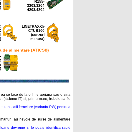
IR155-
6
3203/3204
)
4203/4204
®
LINETRAXX®
C
CTUB100
i
(senzori
)
masura)
 de alimentare (ATICS®)
-
O
e
)
ea se face de la o linie aeriana sau o sina
 (sisteme IT) si, prin urmare, trebuie sa fie
ru aplicatii feroviare (varianta RW) pentru a
.
de marfuri, au nevoie de surse de alimentare
foarte devreme si le poate identifica rapid