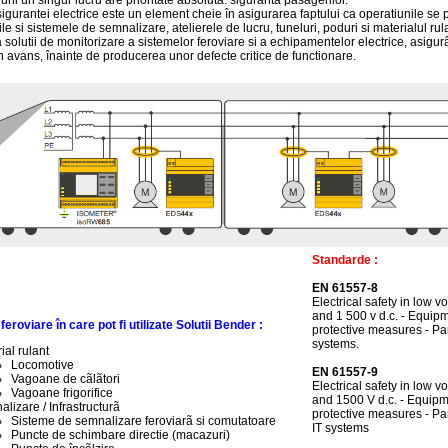
uni un singur lucru are prioritate absoluta: siguranta pasagerilor.
igurantei electrice este un element cheie în asigurarea faptului ca operatiunile se 
iile si sistemele de semnalizare, atelierele de lucru, tuneluri, poduri si materialul r
 solutii de monitorizare a sistemelor feroviare si a echipamentelor electrice, asigur
în avans, înainte de producerea unor defecte critice de functionare.
Standarde :
EN 61557-8
Electrical safety in low v
and 1 500 v d.c. - Equipm
eroviare în care pot fi utilizate Solutii Bender :
protective measures - Par
systems.
ial rulant
Locomotive
EN 61557-9
Vagoane de cãlãtori
Electrical safety in low v
Vagoane frigorifice
and 1500 V d.c. - Equipme
lizare / Infrastructurã
protective measures - Part
Sisteme de semnalizare feroviarã si comutatoare
IT systems
Puncte de schimbare directie (macazuri)