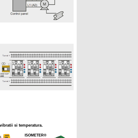
ibratii si temperatura.
ISOMETER®
®