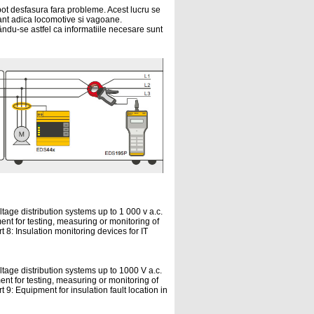
pot desfasura fara probleme. Acest lucru se
ulant adica locomotive si vagoane.
ându-se astfel ca informatiile necesare sunt
oltage distribution systems up to 1 000 v a.c.
ent for testing, measuring or monitoring of
t 8: Insulation monitoring devices for IT
oltage distribution systems up to 1000 V a.c.
nt for testing, measuring or monitoring of
 9: Equipment for insulation fault location in