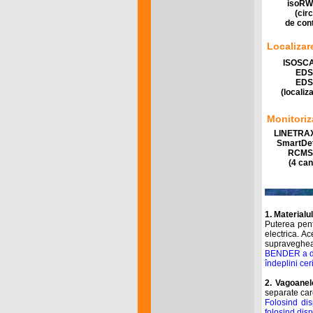
isoRW
(cir
de cont
Localiza
ISOSC
EDS
EDS
(localiz
Monitoriz
LINETRA
SmartDe
RCMS
(4 can
1. Materialul
Puterea pent
electrica. A
supravegheate
BENDER a dez
îndeplini cer
2. Vagoane
separate car
Folosind dis
folosind disp