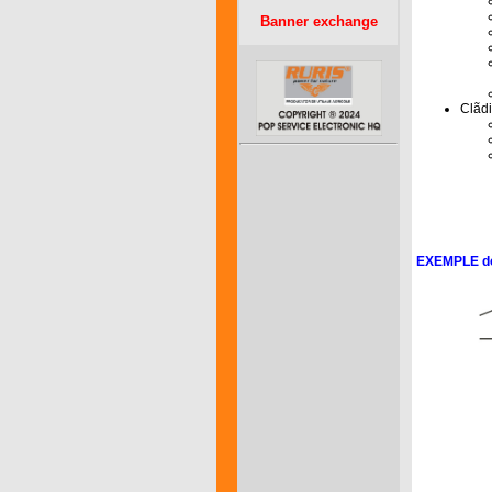
Banner exchange
Clãdi
EXEMPLE de 