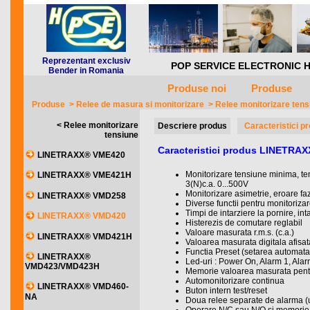
Reprezentant exclusiv
POP SERVICE ELECTRONIC HQ *** 
Bender in Romania
Produse noi
Produse
Produse
>
Relee de masura si monitorizare
>
Relee monitorizare ten
< Relee monitorizare
Descriere produs
Caracteristici p
tensiune
Caracteristici produs LINETRA
LINETRAXX® VME420
Monitorizare tensiune minima, te
LINETRAXX® VME421H
3(N)c.a. 0...500V
Monitorizare asimetrie, eroare fa
LINETRAXX® VMD258
Diverse functii pentru monitorizare,
Timpi de intarziere la pornire, in
LINETRAXX® VMD420
Histerezis de comutare reglabil
Valoare masurata r.m.s. (c.a.)
LINETRAXX® VMD421H
Valoarea masurata digitala afisa
Functia Preset (setarea automata
LINETRAXX®
Led-uri : Power On, Alarm 1, Alar
VMD423/VMD423H
Memorie valoarea masurata pent
Automonitorizare continua
LINETRAXX® VMD460-
Buton intern test/reset
NA
Doua relee separate de alarma (u