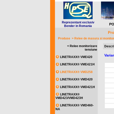
Reprezentant exclusiv
PO
Bender in Romania
Pro
Produse
>
Relee de masura si monito
< Relee monitorizare
Descri
tensiune
Vari
LINETRAXX® VME420
LINETRAXX® VME421H
LINETRAXX® VMD258
LINETRAXX® VMD420
LINETRAXX® VMD421H
LINETRAXX®
VMD423/VMD423H
LINETRAXX® VMD460-
NA