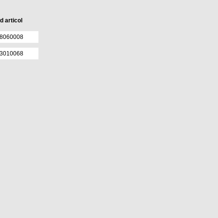
d articol
8060008
3010068