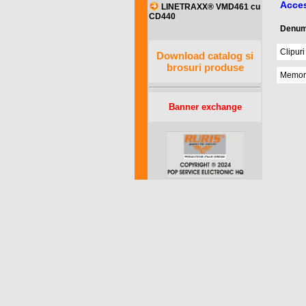
Acce
LINETRAXX® VMD461 cu
CD440
Denum
Clipur
Download catalog si
brosuri produse
Memori
Banner exchange