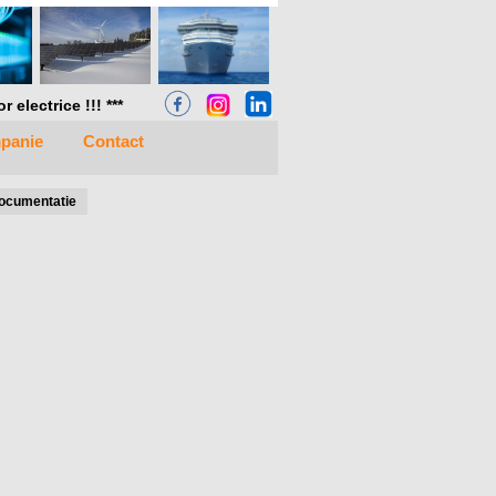
electrice !!! ***
panie
Contact
ocumentatie