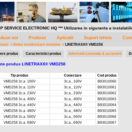
P SERVICE ELECTRONIC HQ *** Utilizarea in siguranta a instalatiilor 
duse noi
Produse
Aplicatii
Suport tehnic
Com
rizare
>
Relee monitorizare tensiune
>
LINETRAXX® VMD258
ere produs
Caracteristici produs
Informatii comanda & accesorii
D
ante produs LINETRAXX® VMD258
Tip produs
Conectare
Cod produs
VMD258 3c.a. 100V
3c.a., 100V
B93010060
VMD258 3c.a. 110V
3c.a., 110V
B93010061
VMD258 3c.a. 230V
3c.a., 230V
B93010062
VMD258 3c.a. 400V
3c.a., 400V
B93010063
VMD258 3c.a. 440V
3c.a., 440V
B93010064
VMD258 3c.a. 480V
3c.a., 480V
B93010065
VMD258 3c.a. 500V
3c.a., 500V
B93010066
VMD258 3c.a. 690V
3c.a., 690V
B93010067