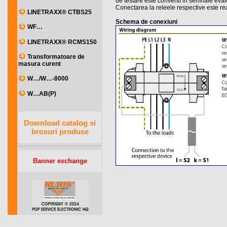
de testare este convertit in semnale eval
Conectarea la releele respective este rea
LINETRAXX® CTBS25
Schema de conexiuni
WF…
LINETRAXX® RCMS150
Transformatoare de
masura curent
W…/W…-8000
W…AB(P)
Download catalog si
brosuri produse
Banner exchange