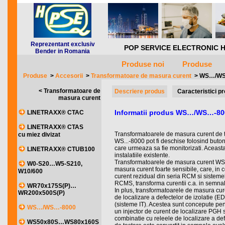
Reprezentant exclusiv
POP SERVICE ELECTRONIC HQ *** 
Bender in Romania
Produse noi
Produse
Produse
>
Accesorii
>
Transformatoare de masura curent
>
WS…/WS
< Transformatoare de
Descriere produs
Caracteristici p
masura curent
Informatii produs WS…/WS…-80
LINETRAXX® CTAC
LINETRAXX® CTAS
Transformatoarele de masura curent de ti
cu miez divizat
WS...-8000 pot fi deschise folosind buton
care urmeaza sa fie monitorizati. Aceast
LINETRAXX® CTUB100
instalatiile existente.
Transformatoarele de masura curent WS.
W0-S20…W5-S210,
masura curent foarte sensibile, care, in 
W10/600
curent rezidual din seria RCM si sisteme
RCMS, transforma curentii c.a. in semna
WR70x175S(P)…
In plus, transformatoarele de masura curen
WR200x500S(P)
de localizare a defectelor de izolatie (E
(sisteme IT). Acestea sunt concepute pen
WS…/WS…-8000
un injector de curent de localizare PG
combinatie cu releele de localizare a def
WS50x80S…WS80x160S