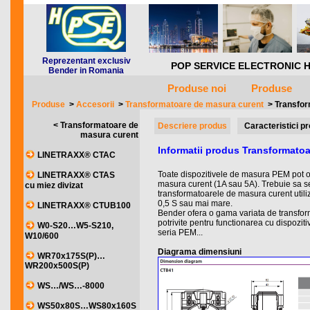
Reprezentant exclusiv
POP SERVICE ELECTRONIC HQ *** 
Bender in Romania
Produse noi
Produse
Produse
>
Accesorii
>
Transformatoare de masura curent
>
Transfor
< Transformatoare de
Descriere produs
Caracteristici p
masura curent
Informatii produs Transformato
LINETRAXX® CTAC
Toate dispozitivele de masura PEM pot 
LINETRAXX® CTAS
masura curent (1A sau 5A). Trebuie sa se
cu miez divizat
transformatoarele de masura curent utiliz
0,5 S sau mai mare.
LINETRAXX® CTUB100
Bender ofera o gama variata de transfo
potrivite pentru functionarea cu dispoziti
W0-S20…W5-S210,
seria PEM...
W10/600
Diagrama dimensiuni
WR70x175S(P)…
WR200x500S(P)
WS…/WS…-8000
WS50x80S…WS80x160S