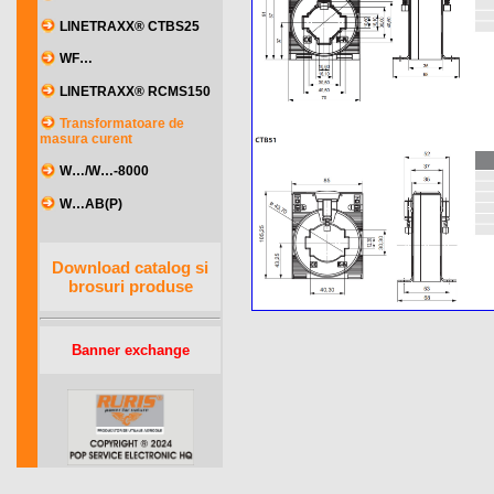
LINETRAXX® CTBS25
WF…
LINETRAXX® RCMS150
Transformatoare de
masura curent
W…/W…-8000
W…AB(P)
Download catalog si
brosuri produse
Banner exchange