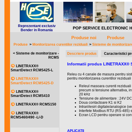
Reprezentant exclusiv
POP SERVICE ELECTRONIC HQ *** 
Bender in Romania
Produse noi
Produse
Produse
>
Monitorizarea curentilor reziduali
>
Sisteme de monitoriza
< Sisteme de monitorizare -
Descriere produs
Caracteristici p
RCMS
Informatii produs LINETRAXX®
LINETRAXX®
SmartDetect RCMS425-L
Releu cu 4 canale de masura pentru sistem
pentru monitorizarea curentilor reziduali se
LINETRAXX®
SmartDetect RCMS425-D
Releul masoara curenti reziduali 
precum si tensiune alternativa, in
LINETRAXX®
20 kHz
SmartDetect RCMS410
Tensiune de alimentare : 24V DC
Doua contactoare K1 si K2
LINETRAXX® RCMS150
Intrari/iesiri digitale/analogice (v
Interfete Modbus RTU (RS-485) s
LINETRAXX®
Ecran LCD pentru operare si con
RCMS460/490 -L/-D
APLICATII