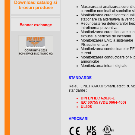
Download catalog si
Masurarea si analizarea curentilor
brosuri produse
curentilor nominali ai sarcinilor si 
Monitorizarea curentilor reziduali 
stationare ca alternativa la verifi
Recunoasterea deteriorarilor trepta
Banner exchange
intretinerea preventiva
Monitorizarea curentilor care cons
expuse la pericole de incendiu
Monitorizarea EMC a sistemelor T
PE suplimentare
Monitorizarea conductoarelor PE s
curent
Monitorizarea conductoarelor N 
armonicilor
Monitorizarea intrarii digitale
STANDARDE
Releul LINETRAXX® SmartDetect RCMS42
standarde :
DIN EN IEC 62020-1
IEC 60755 (VDE 0664-400)
UL508
APROBARI