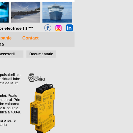
electrice !!! ***
panie
Contact
10
accesorii
Documentatie
lsatorii c.c.
ziduali intre
nta de la 15
ntei. Poate
separat. Prin
tre valoarea
.a. sau c.c..
onica a 400-a.
si o iesire
seria