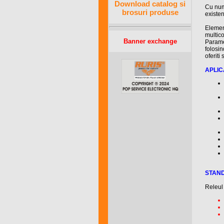
Download catalog si
Cu nume
brosuri produse
existen
Elemen
multico
Banner exchange
Paramet
folosin
oferiti
APLICA
STAN
Releul