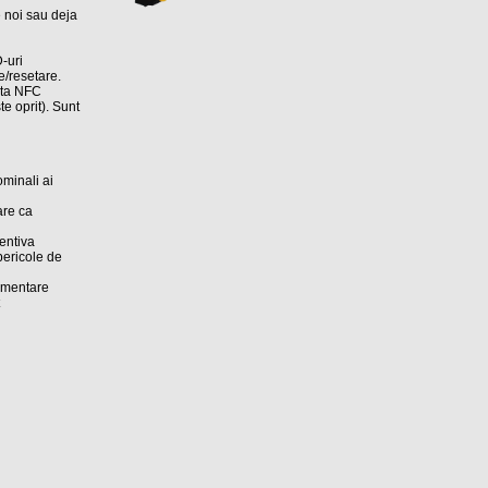
e noi sau deja
-uri
re/resetare.
fata NFC
te oprit). Sunt
ominali ai
are ca
ventiva
pericole de
imentare