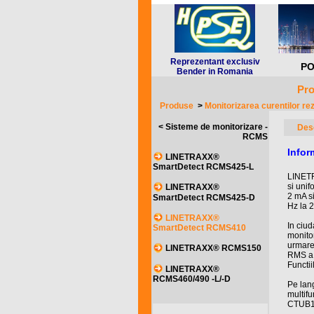
Reprezentant exclusiv
PO
Bender in Romania
Pro
Produse
>
Monitorizarea curentilor rez
< Sisteme de monitorizare -
Des
RCMS
Info
LINETRAXX®
SmartDetect RCMS425-L
LINETR
si unif
LINETRAXX®
2 mA si
SmartDetect RCMS425-D
Hz la 2
LINETRAXX®
In ciu
SmartDetect RCMS410
monitor
urmare
LINETRAXX® RCMS150
RMS a 
Functi
LINETRAXX®
RCMS460/490 -L/-D
Pe lang
multif
CTUB10