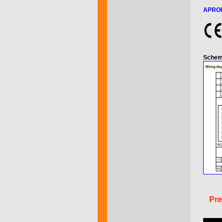
APRO
Schem
Pre