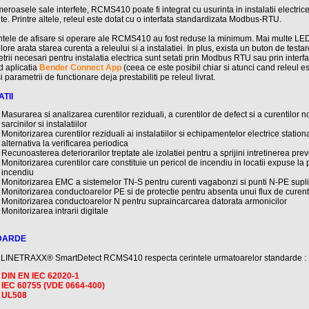
roasele sale interfete, RCMS410 poate fi integrat cu usurinta in instalatii electric
te. Printre altele, releul este dotat cu o interfata standardizata Modbus-RTU.
tele de afisare si operare ale RCMS410 au fost reduse la minimum. Mai multe LED
lore arata starea curenta a releului si a instalatiei. In plus, exista un buton de testa
rii necesari pentru instalatia electrica sunt setati prin Modbus RTU sau prin inter
d aplicatia
Bender Connect App
(ceea ce este posibil chiar si atunci cand releul es
 si parametrii de functionare deja prestabiliti pe releul livrat.
TII
Masurarea si analizarea curentilor reziduali, a curentilor de defect si a curentilor n
sarcinilor si instalatiilor
Monitorizarea curentilor reziduali ai instalatiilor si echipamentelor electrice station
alternativa la verificarea periodica
Recunoasterea deteriorarilor treptate ale izolatiei pentru a sprijini intretinerea pre
Monitorizarea curentilor care constituie un pericol de incendiu in locatii expuse la 
incendiu
Monitorizarea EMC a sistemelor TN-S pentru curenti vagabonzi si punti N-PE supl
Monitorizarea conductoarelor PE si de protectie pentru absenta unui flux de curent
Monitorizarea conductoarelor N pentru supraincarcarea datorata armonicilor
Monitorizarea intrarii digitale
DARDE
 LINETRAXX® SmartDetect RCMS410 respecta cerintele urmatoarelor standarde :
DIN EN IEC 62020-1
IEC 60755 (VDE 0664-400)
UL508