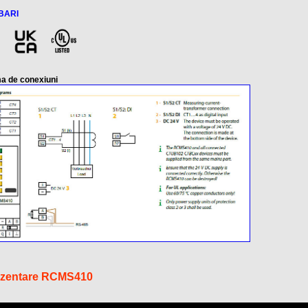
BARI
a de conexiuni
zentare RCMS410