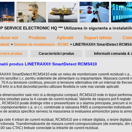
P SERVICE ELECTRONIC HQ *** Utilizarea in siguranta a instalatiilor 
duse noi
Produse
Aplicatii
Suport tehnic
Com
iduali
>
Sisteme de monitorizare - RCMS
>
LINETRAXX® SmartDetect RCMS4
criere produs
Caracteristici produs
Informatii comanda & 
rmatii produs LINETRAXX® SmartDetect RCMS410
AXX® SmartDetect RCMS410 este un releu de monitorizare curenti reziduali c.a., pu
orm senzitivi c.c. pentru sistemele de alimentare cu impamantare. Masoara curenti re
 70 A cu tensiune continua, precum si tensiune alternativa intr-un interval de frecve
0 kHz si a fost dezvoltat pentru utilizare flexibila in cele mai variate aplicatii.
da dimensiunilor sale mici si a designului compact, RCMS410 este in topul performa
iza simultan pana la 4 canale de curent rezidual. Valorile de raspuns pot fi reglate 
, RCMS410 poate distinge intre o preavertizare si o alarma principala, precum si in
copmponentelor c.a. si c.c. combinate si valoarea RMS a componentei individuale c
ile de analiza specifice servesc la masurarea si evaluarea armonicilor pana la arm
a cele 4 intrari de curent rezidual, RCMS410 are o intrare digitala, o iesire digitala 
unctionala. Transformatoarele de masura curent corespunzatoare (de exemplu, din 
0 sau CTAC) trebuie conectate la intrarile de curent rezidual.