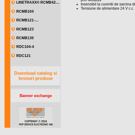
prin Modbus
LINETRAXX® RCMB42…
Insensibil la curentii de sarcina
Tensiune de alimentare 24 V c.c.
RCMB104
RCMB121-…
RCMB123
RCMB130
RDC104-4
RDC121
Download catalog si
brosuri produse
Banner exchange