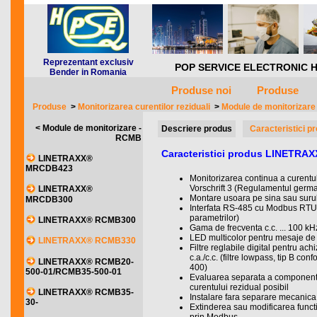
Reprezentant exclusiv
POP SERVICE ELECTRONIC HQ *** 
Bender in Romania
Produse noi
Produse
Produse
>
Monitorizarea curentilor reziduali
>
Module de monitorizar
< Module de monitorizare -
Descriere produs
Caracteristici p
RCMB
Caracteristici produs LINETR
LINETRAXX®
MRCDB423
Monitorizarea continua a curentu
Vorschrift 3 (Regulamentul germa
LINETRAXX®
Montare usoara pe sina sau sur
MRCDB300
Interfata RS-485 cu Modbus RTU (
parametrilor)
LINETRAXX® RCMB300
Gama de frecventa c.c. ... 100 kH
LED multicolor pentru mesaje de 
LINETRAXX® RCMB330
Filtre reglabile digital pentru ach
c.a./c.c. (filtre lowpass, tip B 
LINETRAXX® RCMB20-
400)
500-01/RCMB35-500-01
Evaluarea separata a componentel
curentului rezidual posibil
LINETRAXX® RCMB35-
Instalare fara separare mecanica
30-
Extinderea sau modificarea functio