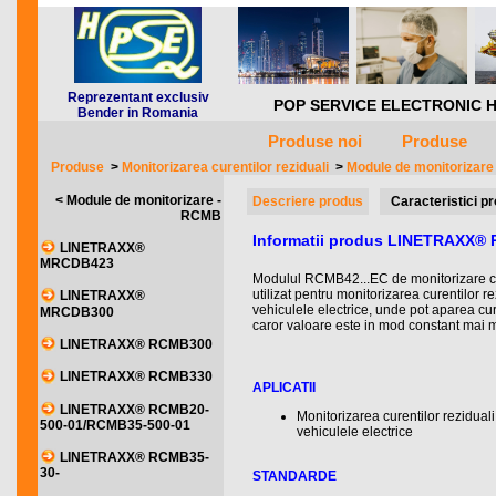
Reprezentant exclusiv
POP SERVICE ELECTRONIC HQ *** 
Bender in Romania
Produse noi
Produse
Produse
>
Monitorizarea curentilor reziduali
>
Module de monitorizar
< Module de monitorizare -
Descriere produs
Caracteristici p
RCMB
Informatii produs LINETRAXX
LINETRAXX®
MRCDB423
Modulul RCMB42...EC de monitorizare curen
utilizat pentru monitorizarea curentilor re
LINETRAXX®
vehiculele electrice, unde pot aparea cure
MRCDB300
caror valoare este in mod constant mai 
LINETRAXX® RCMB300
LINETRAXX® RCMB330
APLICATII
LINETRAXX® RCMB20-
Monitorizarea curentilor reziduali
500-01/RCMB35-500-01
vehiculele electrice
LINETRAXX® RCMB35-
30-
STANDARDE