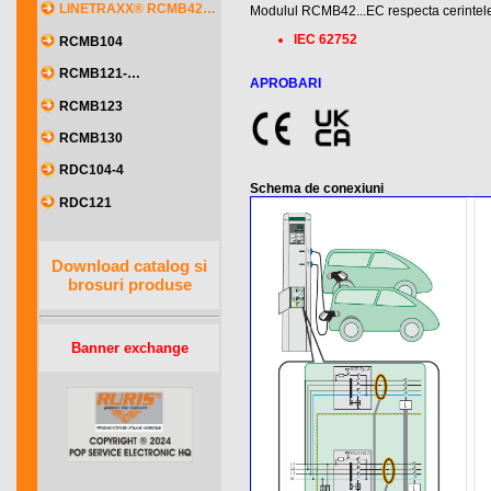
LINETRAXX® RCMB42…
Modulul RCMB42...EC respecta cerintele
IEC 62752
RCMB104
RCMB121-…
APROBARI
RCMB123
RCMB130
RDC104-4
Schema de conexiuni
RDC121
Download catalog si
brosuri produse
Banner exchange