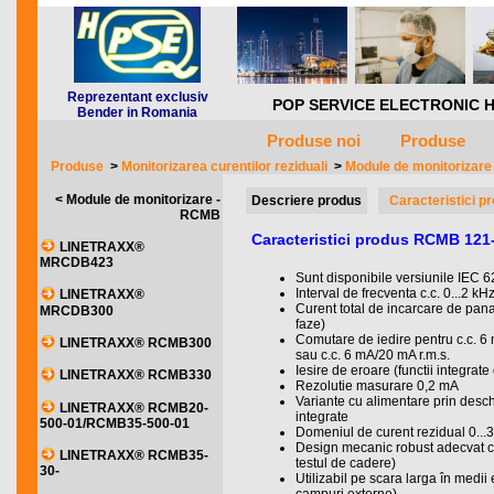
Reprezentant exclusiv
POP SERVICE ELECTRONIC HQ *** 
Bender in Romania
Produse noi
Produse
Produse
>
Monitorizarea curentilor reziduali
>
Module de monitorizar
< Module de monitorizare -
Descriere produs
Caracteristici p
RCMB
Caracteristici produs RCMB 121-
LINETRAXX®
MRCDB423
Sunt disponibile versiunile IEC 
Interval de frecventa c.c. 0...2 kH
LINETRAXX®
Curent total de incarcare de pana 
MRCDB300
faze)
Comutare de iedire pentru c.c. 6 
LINETRAXX® RCMB300
sau c.c. 6 mA/20 mA r.m.s.
Iesire de eroare (functii integrate
LINETRAXX® RCMB330
Rezolutie masurare 0,2 mA
Variante cu alimentare prin desc
LINETRAXX® RCMB20-
integrate
500-01/RCMB35-500-01
Domeniul de curent rezidual 0..
Design mecanic robust adecvat c
LINETRAXX® RCMB35-
testul de cadere)
30-
Utilizabil pe scara larga în medii 