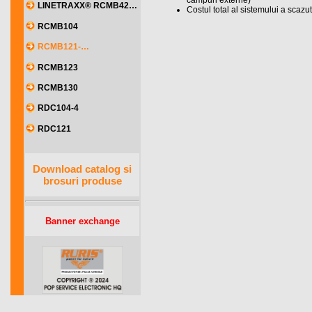
campuri externe)
LINETRAXX® RCMB42…
Costul total al sistemului a scaz
RCMB104
RCMB121-…
RCMB123
RCMB130
RDC104-4
RDC121
Download catalog si
brosuri produse
Banner exchange