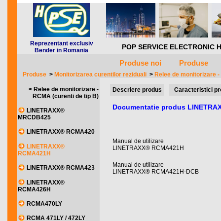
Reprezentant exclusiv
POP SERVICE ELECTRONIC HQ *** 
Bender in Romania
Produse noi
Produse
Produse
>
Monitorizarea curentilor reziduali
>
Relee de monitorizare -
< Relee de monitorizare -
Descriere produs
Caracteristici p
RCMA (curenti de tip B)
Documentatie produs LINETR
LINETRAXX®
MRCDB425
LINETRAXX® RCMA420
Manual de utilizare
LINETRAXX®
LINETRAXX® RCMA421H
RCMA421H
Manual de utilizare
LINETRAXX® RCMA423
LINETRAXX® RCMA421H-DCB
LINETRAXX®
RCMA426H
RCMA470LY
RCMA 471LY / 472LY