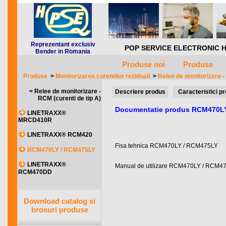
Reprezentant exclusiv
POP SERVICE ELECTRONIC HQ *** 
Bender in Romania
Produse noi
Produse
Produse
>
Monitorizarea curentilor reziduali
>
Relee de monitorizare -
< Relee de monitorizare -
Descriere produs
Caracteristici p
RCM (curenti de tip A)
Documentatie produs RCM470L
LINETRAXX®
MRCD410R
LINETRAXX® RCM420
Fisa tehnica RCM470LY / RCM475LY
RCM470LY / RCM475LY
LINETRAXX®
Manual de utilizare RCM470LY / RCM4
RCM470DD
Download catalog si
brosuri produse