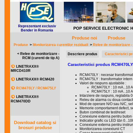
Reprezentant exclusiv
POP SERVICE ELECTRONIC HQ *** 
Bender in Romania
Produse noi
Produse
Produse
>
Monitorizarea curentilor reziduali
>
Relee de monitorizare -
< Relee de monitorizare -
Descriere produs
Caracteristici p
RCM (curenti de tip A)
Caracteristici produs RCM470L
LINETRAXX®
MRCD410R
RCM470LY : necesar transformat
RCM475LY : transformator intern
LINETRAXX® RCM420
Valori de raspuns ajustabile :
RCM470LY : 10 mA...10 A 
RCM470LY / RCM475LY
RCM475LY : 10 mA...10 A 
Intarziere de raspuns, reglabila 0
LINETRAXX®
Releu de alarma cu doua contact
RCM470DD
Mod de operare N/O sau N/C, sel
Memorie comportament defect, se
Buton combinat de test/reset
Conexiune externa pentru buton d
Indicator grafic cu LED IΔn 0...1
Download catalog si
Conexiune externa pentru instru
brosuri produse
Monitorizarea conexiunii CT