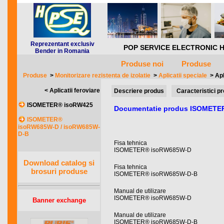
Reprezentant exclusiv
POP SERVICE ELECTRONIC HQ *** 
Bender in Romania
Produse noi
Produse
Produse
>
Monitorizare rezistenta de izolatie
>
Aplicatii speciale
>
Apl
< Aplicatii feroviare
Descriere produs
Caracteristici p
ISOMETER® isoRW425
Documentatie produs ISOMETE
ISOMETER®
isoRW685W-D / isoRW685W-
D-B
Fisa tehnica
ISOMETER® isoRW685W-D
Download catalog si
Fisa tehnica
brosuri produse
ISOMETER® isoRW685W-D-B
Manual de utilizare
ISOMETER® isoRW685W-D
Banner exchange
Manual de utilizare
ISOMETER® isoRW685W-D-B