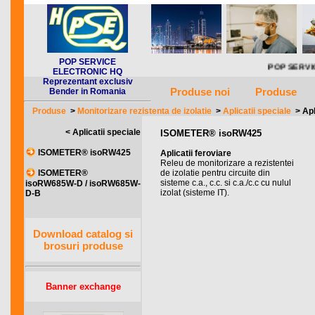
POP SERVICE
POP SERVICE ELE
ELECTRONIC HQ
Reprezentant exclusiv
Produse noi
Produse
Bender in Romania
Produse
>
Monitorizare rezistenta de izolatie
>
Aplicatii speciale
>
Apl
< Aplicatii speciale
ISOMETER® isoRW425
ISOMETER® isoRW425
Aplicatii feroviare
Releu de monitorizare a rezistentei
de izolatie pentru circuite din
ISOMETER®
sisteme c.a., c.c. si c.a./c.c cu nulul
isoRW685W-D / isoRW685W-
izolat (sisteme IT).
D-B
Download catalog si
brosuri produse
Banner exchange