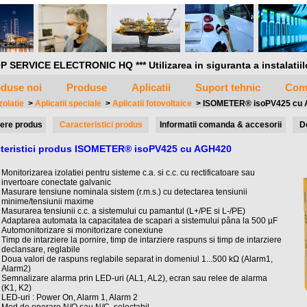
P SERVICE ELECTRONIC HQ *** Utilizarea in siguranta a instalatiilor 
duse noi
Produse
Aplicatii
Suport tehnic
Com
zolatie
>
Aplicatii speciale
>
Aplicatii fotovoltaice
>
ISOMETER® isoPV425 cu
ere produs
Caracteristici produs
Informatii comanda & accesorii
D
teristici produs ISOMETER® isoPV425 cu AGH420
Monitorizarea izolatiei pentru sisteme c.a. si c.c. cu rectificatoare sau
invertoare conectate galvanic
Masurare tensiune nominala sistem (r.m.s.) cu detectarea tensiunii
minime/tensiunii maxime
Masurarea tensiunii c.c. a sistemului cu pamantul (L+/PE si L-/PE)
Adaptarea automata la capacitatea de scapari a sistemului pâna la 500 µF
Automonitorizare si monitorizare conexiune
Timp de intarziere la pornire, timp de intarziere raspuns si timp de intarziere
declansare, reglabile
Doua valori de raspuns reglabile separat in domeniul 1...500 kΩ (Alarm1,
Alarm2)
Semnalizare alarma prin LED-uri (AL1, AL2), ecran sau relee de alarma
(K1, K2)
LED-uri : Power On, Alarm 1, Alarm 2