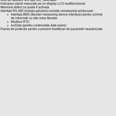
Mod de operare N/O sau N/C, selectabil
Indicarea valorii masurate pe un display LCD multifunctional
Memorie defect ce poate fi activata
Interfata RS-485 (izolata galvanic) include urmatoarele protocoale :
Interfata BMS (Bender measuring device interface) pentru schimb
de informatii cu alte relee Bender
Modbus RTU
isoData (pentru continuitate date iesire)
Parola de protectie pentru a preveni modificari de parametri neautorizate