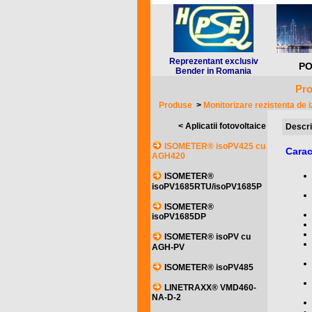
Reprezentant exclusiv
PO
Bender in Romania
Pro
Produse
>
Monitorizare rezistenta de i
< Aplicatii fotovoltaice
Descri
ISOMETER® isoPV425 cu
Carac
AGH420
ISOMETER®
isoPV1685RTU/isoPV1685P
ISOMETER®
isoPV1685DP
ISOMETER® isoPV cu
AGH-PV
ISOMETER® isoPV485
LINETRAXX® VMD460-
NA-D-2