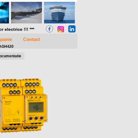
electrice !!! ***
panie
Contact
 AGH420
ocumentatie