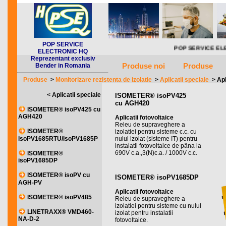
POP SERVICE
POP SERVICE ELECTRONI
ELECTRONIC HQ
Reprezentant exclusiv
Produse noi
Produse
Bender in Romania
Produse
>
Monitorizare rezistenta de izolatie
>
Aplicatii speciale
>
Apl
< Aplicatii speciale
ISOMETER® isoPV425
cu AGH420
ISOMETER® isoPV425 cu
AGH420
Aplicatii fotovoltaice
Releu de supraveghere a
ISOMETER®
izolatiei pentru sisteme c.c. cu
isoPV1685RTU/isoPV1685P
nulul izolat (sisteme IT) pentru
instalatii fotovoltaice de pâna la
690V c.a.,3(N)c.a. / 1000V c.c.
ISOMETER®
isoPV1685DP
ISOMETER® isoPV cu
ISOMETER® isoPV1685DP
AGH-PV
Aplicatii fotovoltaice
ISOMETER® isoPV485
Releu de supraveghere a
izolatiei pentru sisteme cu nulul
LINETRAXX® VMD460-
izolat pentru instalatii
NA-D-2
fotovoltaice.