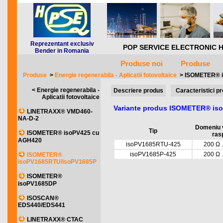
Reprezentant exclusiv
POP SERVICE ELECTRONIC HQ *** 
Bender in Romania
Produse noi
Produse
Produse
>
Energie regenerabila - Aplicatii fotovoltaice
>
ISOMETER® 
< Energie regenerabila -
Descriere produs
Caracteristici p
Aplicatii fotovoltaice
Variante produs ISOMETER® is
LINETRAXX® VMD460-
NA-D-2
Domeniu 
Tip
ISOMETER® isoPV425 cu
ras
AGH420
isoPV1685RTU-425
200 Ω
isoPV1685P-425
200 Ω
ISOMETER®
isoPV1685RTU/isoPV1685P
ISOMETER®
isoPV1685DP
ISOSCAN®
EDS440/EDS441
LINETRAXX® CTAC