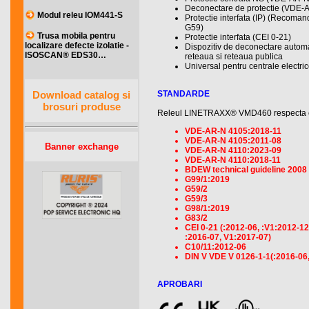
Deconectare de protectie (VDE
Modul releu IOM441-S
Protectie interfata (IP) (Recoma
G59)
Trusa mobila pentru
Protectie interfata (CEI 0-21)
localizare defecte izolatie -
Dispozitiv de deconectare automat
ISOSCAN® EDS30…
reteaua si reteaua publica
Universal pentru centrale electri
STANDARDE
Download catalog si
brosuri produse
Releul LINETRAXX® VMD460 respecta cer
VDE-AR-N 4105:2018-11
VDE-AR-N 4105:2011-08
Banner exchange
VDE-AR-N 4110:2023-09
VDE-AR-N 4110:2018-11
BDEW technical guideline 2008 
G99/1:2019
G59/2
G59/3
G98/1:2019
G83/2
CEI 0-21 (:2012-06, :V1:2012-12
:2016-07, V1:2017-07)
C10/11:2012-06
DIN V VDE V 0126-1-1(:2016-06,
APROBARI