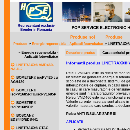
Reprezentant exclusiv
POP SERVICE ELECTRONIC HQ *** 
Bender in Romania
Produse noi
Produse
Produse
>
Energie regenerabila - Aplicatii fotovoltaice
>
LINETRAXX®
< Energie regenerabila -
Descriere produs
Caracteristici p
Aplicatii fotovoltaice
Informatii produs LINETRAXX®
LINETRAXX® VMD460-
NA-D-2
Releul VMD460 este un releu de monitor
un sistem de generare energie si reteaua 
ISOMETER® isoPV425 cu
scop este de a deconecta sistemul de gen
AGH420
intrerupatoare de cuplare, in cazul unor 
In cazul in care masuratorile de tensiune
ISOMETER®
energie sunt in afara pragurilor prevaz
isoPV1685RTU/isoPV1685P
Releul VMD460 este multifunctional si re
Valorile curente masurate sunt afisate i
ISOMETER®
valorile masurate care conduc la declans
isoPV1685DP
Releu ANTI-INSULARIZARE !!!
ISOSCAN®
EDS440/EDS441
APLICATII
LINETRAXX® CTAC
Protectie centrala NS (VDE-AR-