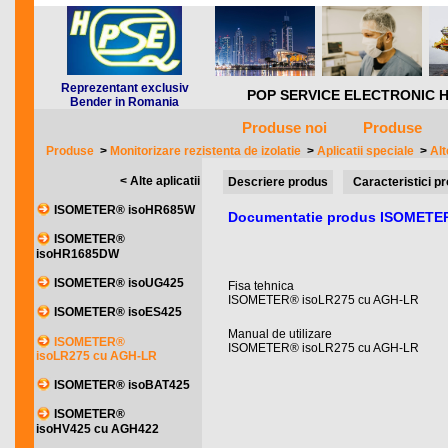
Reprezentant exclusiv
POP SERVICE ELECTRONIC HQ *** 
Bender in Romania
Produse noi
Produse
Produse
>
Monitorizare rezistenta de izolatie
>
Aplicatii speciale
>
Alt
< Alte aplicatii
Descriere produs
Caracteristici p
ISOMETER® isoHR685W
Documentatie produs ISOMETE
ISOMETER®
isoHR1685DW
ISOMETER® isoUG425
Fisa tehnica
ISOMETER® isoLR275 cu AGH-LR
ISOMETER® isoES425
Manual de utilizare
ISOMETER®
ISOMETER® isoLR275 cu AGH-LR
isoLR275 cu AGH-LR
ISOMETER® isoBAT425
ISOMETER®
isoHV425 cu AGH422