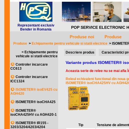
Reprezentant exclusiv
POP SERVICE ELECTRONIC HQ *** 
Bender in Romania
Produse noi
Produse
Produse
>
Echipamente pentru vehicule si statii electrice
>
ISOMETER
< Echipamente pentru
Descriere produs
Caracteristici p
vehicule si statii electrice
Variante produs ISOMETER® is
Controler incarcare
CC613
Aceasta serie de relee nu se mai afla în
Controler incarcare
Releul echivalent functional din noua g
ICC1324
ISOMETER® isoCHA425HV cu AGH42
ISOMETER® isoEV425 cu
AGH420
ISOMETER® isoCHA425
ISOMETER®
isoCHA425HV cu AGH420-1
ISOMETER® IR155 -
Tip
Tensiune de alimen
3203/3204/4203/4204