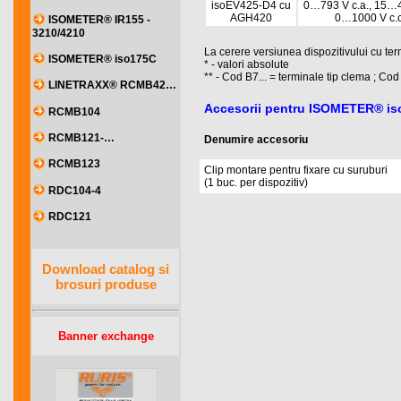
isoEV425-D4 cu
0…793 V c.a., 15…4
AGH420
0…1000 V c.c
ISOMETER® IR155 -
3210/4210
La cerere versiunea dispozitivului cu ter
ISOMETER® iso175C
* - valori absolute
** - Cod B7... = terminale tip clema ; Cod
LINETRAXX® RCMB42…
Accesorii pentru ISOMETER® i
RCMB104
RCMB121-…
Denumire accesoriu
RCMB123
Clip montare pentru fixare cu suruburi
(1 buc. per dispozitiv)
RDC104-4
RDC121
Download catalog si
brosuri produse
Banner exchange