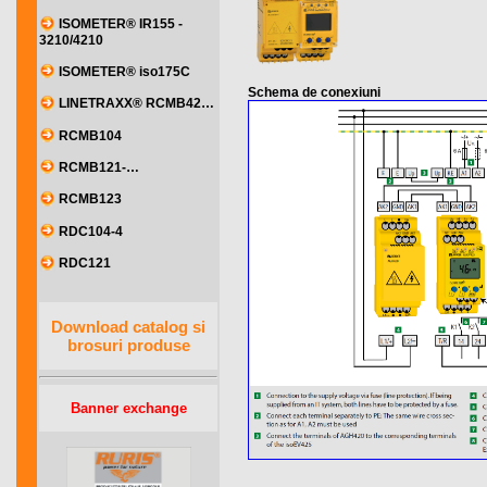
ISOMETER® IR155 -
3210/4210
ISOMETER® iso175C
Schema de conexiuni
LINETRAXX® RCMB42…
RCMB104
RCMB121-…
RCMB123
RDC104-4
RDC121
Download catalog si
brosuri produse
Banner exchange