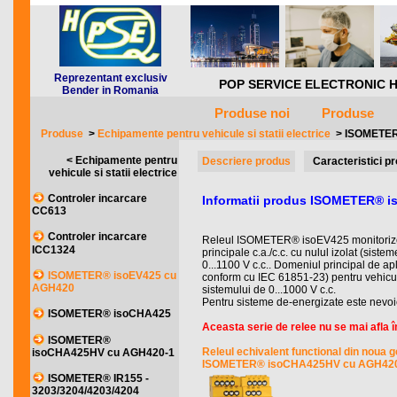
Reprezentant exclusiv
POP SERVICE ELECTRONIC HQ *** 
Bender in Romania
Produse noi
Produse
Produse
>
Echipamente pentru vehicule si statii electrice
>
ISOMETER
< Echipamente pentru
Descriere produs
Caracteristici p
vehicule si statii electrice
Controler incarcare
Informatii produs ISOMETER® 
CC613
Controler incarcare
Releul ISOMETER® isoEV425 monitorizeaza
ICC1324
principale c.a./c.c. cu nulul izolat (sisteme
0...1100 V c.c.. Domeniul principal de apl
ISOMETER® isoEV425 cu
conform cu IEC 61851-23) pentru vehicul
AGH420
sistemului de 0...1000 V c.c.
Pentru sisteme de-energizate este nevoi
ISOMETER® isoCHA425
Aceasta serie de relee nu se mai afla în
ISOMETER®
Releul echivalent functional din noua g
isoCHA425HV cu AGH420-1
ISOMETER® isoCHA425HV cu AGH42
ISOMETER® IR155 -
3203/3204/4203/4204