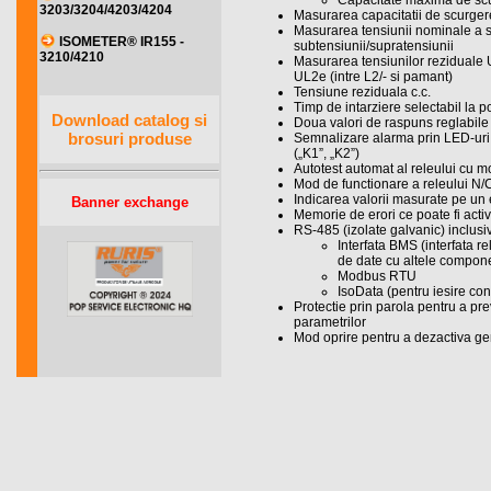
Capacitate maxima de scu
3203/3204/4203/4204
Masurarea capacitatii de scurger
Masurarea tensiunii nominale a 
ISOMETER® IR155 -
subtensiunii/supratensiunii
3210/4210
Masurarea tensiunilor reziduale 
UL2e (intre L2/- si pamant)
Tensiune reziduala c.c.
Timp de intarziere selectabil la po
Download catalog si
Doua valori de raspuns reglabile 
brosuri produse
Semnalizare alarma prin LED-uri 
(„K1”, „K2”)
Autotest automat al releului cu m
Mod de functionare a releului N/
Indicarea valorii masurate pe un 
Banner exchange
Memorie de erori ce poate fi acti
RS-485 (izolate galvanic) inclusi
Interfata BMS (interfata 
de date cu altele compon
Modbus RTU
IsoData (pentru iesire con
Protectie prin parola pentru a pre
parametrilor
Mod oprire pentru a dezactiva ge