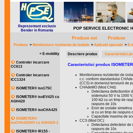
Reprezentant exclusiv
POP SERVICE ELECTRONIC HQ *** 
Bender in Romania
Produse noi
Produse
Produse
>
Monitorizare rezistenta de izolatie
>
Aplicatii speciale
>
E-m
< E-mobility
Descriere produs
Caracteristici p
Controler incarcare
Caracteristici produs ISOMET
CC613
Monitorizarea rezistentei de izola
Controler incarcare
c.c. conform standardului CHAde
ICC1324
(CCS) in domeniul tensiunii de p
CHAdeMO (Mod CHd):
ISOMETER® iso175C
Detectarea defectiunilor d
sistemului 50 V la 1000 V
ISOMETER® isoEV425 cu
100 kΩ cu un timp de ras
AGH420
raspuns de 10s
Erori de izolatie simetri
ISOMETER® isoCHA425
si cu un timp de raspuns 
Capacitate maxima de scu
ISOMETER®
CCS (Mod DC):
isoCHA425HV cu AGH420-1
Detectarea defectelor de 
raspuns de 10s
ISOMETER® IR155 -