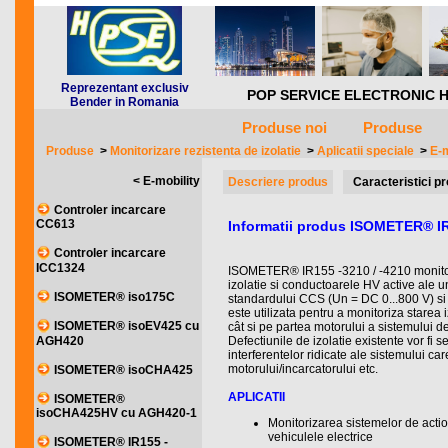
Reprezentant exclusiv
POP SERVICE ELECTRONIC HQ *** 
Bender in Romania
Produse noi
Produse
Produse
>
Monitorizare rezistenta de izolatie
>
Aplicatii speciale
>
E-m
< E-mobility
Descriere produs
Caracteristici p
Controler incarcare
CC613
Informatii produs ISOMETER® IR
Controler incarcare
ICC1324
ISOMETER® IR155 -3210 / -4210 monitori
izolatie si conductoarele HV active ale un
ISOMETER® iso175C
standardului CCS (Un = DC 0...800 V) s
este utilizata pentru a monitoriza starea 
ISOMETER® isoEV425 cu
cât si pe partea motorului a sistemului de
AGH420
Defectiunile de izolatie existente vor fi s
interferentelor ridicate ale sistemului ca
motorului/incarcatorului etc.
ISOMETER® isoCHA425
APLICATII
ISOMETER®
isoCHA425HV cu AGH420-1
Monitorizarea sistemelor de acti
vehiculele electrice
ISOMETER® IR155 -