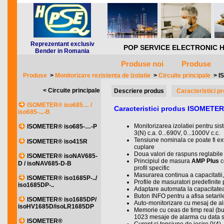
Reprezentant exclusiv
POP SERVICE ELECTRONIC HQ *** 
Bender in Romania
Produse noi
Produse
Produse
>
Monitorizare rezistenta de izolatie
>
Circuite principale
>
I
< Circuite principale
Descriere produs
Caracteristici p
ISOMETER® iso685… /
Caracteristici produs ISOMETE
iso685-...-B
Monitorizarea izolatiei pentru sist
ISOMETER® iso685-…-P
3(N) c.a. 0...690V, 0...1000V c.c.
Tensiune nominala ce poate fi ext
ISOMETER® iso415R
cuplare
Doua valori de raspuns reglabil
ISOMETER® isoNAV685-
Principiul de masura
AMP Plus
c
D / isoNAV685-D-B
profil specific
Masurarea continua a capacitatii, 
ISOMETER® iso1685P-../
Profile de masuratori predefinite p
iso1685DP-..
Adaptare automata la capacitatea
Buton INFO pentru a afisa setarile
ISOMETER® iso1685DP/
Auto-monitorizare cu mesaj de a
isoHV1685D/isoLR1685DP
Memorie cu ceas de timp real (buff
1023 mesaje de alarma cu data s
ISOMETER®