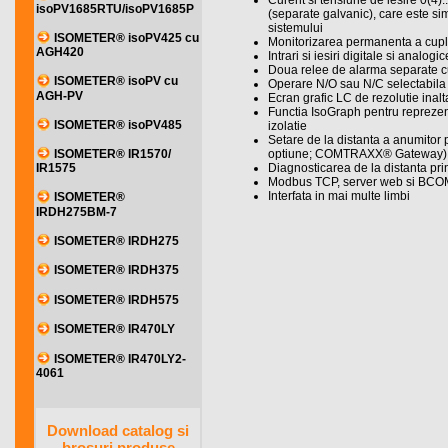
Curent si tensiune de iesire 0(4)..
isoPV1685RTU/isoPV1685P
(separate galvanic), care este si
sistemului
ISOMETER® isoPV425 cu
Monitorizarea permanenta a cuplar
AGH420
Intrari si iesiri digitale si analog
Doua relee de alarma separate c
ISOMETER® isoPV cu
Operare N/O sau N/C selectabila
AGH-PV
Ecran grafic LC de rezolutie inalt
Functia IsoGraph pentru reprezent
ISOMETER® isoPV485
izolatie
Setare de la distanta a anumitor p
optiune; COMTRAXX® Gateway)
ISOMETER® IR1570/
Diagnosticarea de la distanta prin
IR1575
Modbus TCP, server web si BCO
Interfata in mai multe limbi
ISOMETER®
IRDH275BM-7
ISOMETER® IRDH275
ISOMETER® IRDH375
ISOMETER® IRDH575
ISOMETER® IR470LY
ISOMETER® IR470LY2-
4061
Download catalog si
brosuri produse