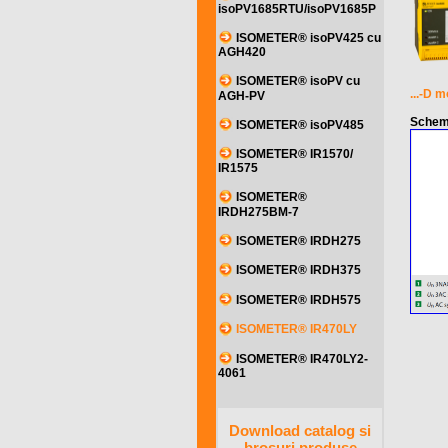
isoPV1685RTU/isoPV1685P
ISOMETER® isoPV425 cu
AGH420
ISOMETER® isoPV cu
...-D m
AGH-PV
Schem
ISOMETER® isoPV485
ISOMETER® IR1570/
IR1575
ISOMETER®
IRDH275BM-7
ISOMETER® IRDH275
ISOMETER® IRDH375
ISOMETER® IRDH575
ISOMETER® IR470LY
ISOMETER® IR470LY2-
4061
Download catalog si
brosuri produse