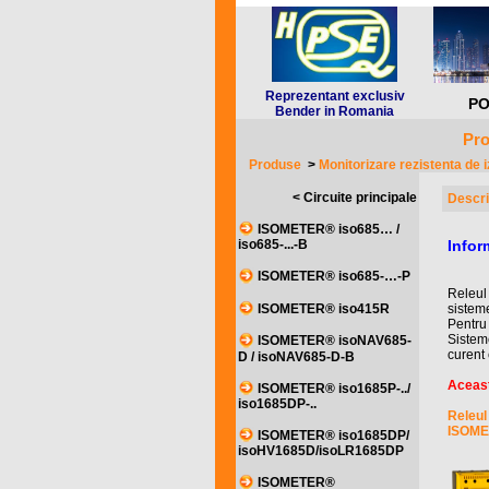
Reprezentant exclusiv
PO
Bender in Romania
Pro
Produse
>
Monitorizare rezistenta de i
< Circuite principale
Descri
ISOMETER® iso685… /
Infor
iso685-...-B
ISOMETER® iso685-…-P
Releul
sisteme
ISOMETER® iso415R
Pentru 
Sistem
ISOMETER® isoNAV685-
curent 
D / isoNAV685-D-B
Aceast
ISOMETER® iso1685P-../
iso1685DP-..
Releul
ISOMET
ISOMETER® iso1685DP/
isoHV1685D/isoLR1685DP
ISOMETER®