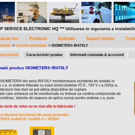
P SERVICE ELECTRONIC HQ *** Utilizarea in siguranta a instalatiilor 
duse noi
Produse
Aplicatii
Suport tehnic
Com
zolatie
>
Circuite principale
>
ISOMETER® IR470LY
ere produs
Caracteristici produs
Informatii comanda & accesorii
matii produs ISOMETER® IR470LY
 ISOMETER® din seria IR470LY monitorizeaza rezistenta de izolatie in
 c.a. si sisteme trifazate cu nulul izolat (sisteme IT) 0...793 V c.a./3(N)c.a.
tensiuni mai mari se pot utiliza dispozitive de cuplare.
ele care urmeaza sa fie monitorizate nu trebuie sa contina componente de
continuu. Valorile de raspuns se aplica numai pentru sisteme c.a. pure.
a serie de relee nu se mai afla in fabricatie !
 echivalent functional din noua generatie :
ER® iso685-D / iso685-S + FP200