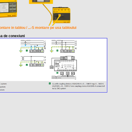
ontare in tablou / ...-S montare pe usa tabloului
a de conexiuni