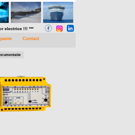
electrice !!! ***
panie
Contact
ocumentatie