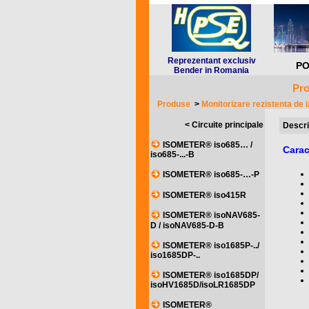
Reprezentant exclusiv
PO
Bender in Romania
Pro
Produse
>
Monitorizare rezistenta de i
< Circuite principale
Descri
ISOMETER® iso685… /
Carac
iso685-...-B
ISOMETER® iso685-…-P
ISOMETER® iso415R
ISOMETER® isoNAV685-
D / isoNAV685-D-B
ISOMETER® iso1685P-../
iso1685DP-..
ISOMETER® iso1685DP/
isoHV1685D/isoLR1685DP
ISOMETER®