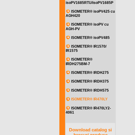
isoPV1685RTU/isoPV1685P
ISOMETER® isoPV425 cu
AGH420
ISOMETER® isoPV cu
AGH-PV
ISOMETER® isoPV485
ISOMETER® IR1570/
IR1575
ISOMETER®
IRDH275BM-7
ISOMETER® IRDH275
ISOMETER® IRDH375
ISOMETER® IRDH575
ISOMETER® IR470LY
ISOMETER® IR470LY2-
4061
Download catalog si
brosuri produse