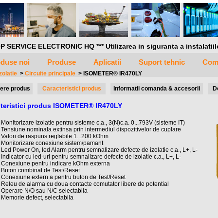
P SERVICE ELECTRONIC HQ *** Utilizarea in siguranta a instalatiilor 
duse noi
Produse
Aplicatii
Suport tehnic
Com
zolatie
>
Circuite principale
>
ISOMETER® IR470LY
ere produs
Caracteristici produs
Informatii comanda & accesorii
D
teristici produs ISOMETER® IR470LY
Monitorizare izolatie pentru sisteme c.a., 3(N)c.a. 0...793V (sisteme IT)
Tensiune nominala extinsa prin intermediul dispozitivelor de cuplare
Valori de raspuns reglabile 1...200 kOhm
Monitorizare conexiune sistem/pamant
Led Power On, led Alarm pentru semnalizare defecte de izolatie c.a., L+, L-
Indicator cu led-uri pentru semnalizare defecte de izolatie c.a., L+, L-
Conexiune pentru indicare kOhm externa
Buton combinat de Test/Reset
Conexiune extern a pentru buton de Test/Reset
Releu de alarma cu doua contacte comutator libere de potential
Operare N/O sau N/C selectabila
Memorie defect, selectabila