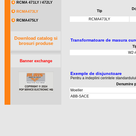
RCMA 471LY / 472LY
Do
Tip
RCMA473LY
RCMA473LY
RCMA475LY
Download catalog si
Transformatoare de masura cu
brosuri produse
Ti
W2-
Banner exchange
Exemple de disjunctoare
Pentru a indeplini cerintele standardul
Denumire p
Moeller
ABB-SACE