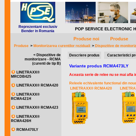
Reprezentant exclusiv
POP SERVICE ELECTRONIC HQ *** 
Bender in Romania
Produse noi
Produse
Produse
>
Monitorizarea curentilor reziduali
>
Dispozitive de monitori
< Dispozitive de
Descriere produs
Caracteristici p
monitorizare - RCMA
(curenti de tip B)
Variante produs RCMA473LY
LINETRAXX®
Aceasta serie de relee nu se mai afla in
MRCDB425
Releele echivalente functional din noua
LINETRAXX® RCMA420
LINETRAXX® RCMA420
LINETR
LINETRAXX®
RCMA421H
LINETRAXX® RCMA423
LINETRAXX®
RCMA426H
RCMA470LY