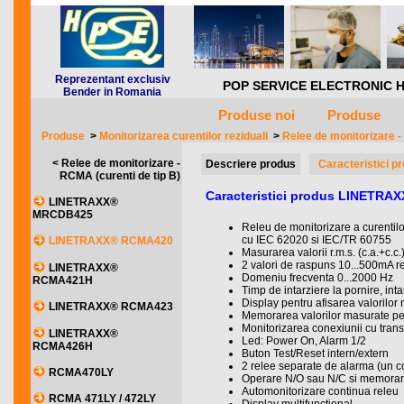
Reprezentant exclusiv
POP SERVICE ELECTRONIC HQ *** 
Bender in Romania
Produse noi
Produse
Produse
>
Monitorizarea curentilor reziduali
>
Relee de monitorizare -
< Relee de monitorizare -
Descriere produs
Caracteristici p
RCMA (curenti de tip B)
Caracteristici produs LINETR
LINETRAXX®
MRCDB425
Releu de monitorizare a curentilor
cu IEC 62020 si IEC/TR 60755
LINETRAXX® RCMA420
Masurarea valorii r.m.s. (c.a.+c.c.
2 valori de raspuns 10...500mA r
LINETRAXX®
Domeniu frecventa 0...2000 Hz
RCMA421H
Timp de intarziere la pornire, int
Display pentru afisarea valorilor
LINETRAXX® RCMA423
Memorarea valorilor masurate pe
Monitorizarea conexiunii cu tran
LINETRAXX®
Led: Power On, Alarm 1/2
RCMA426H
Buton Test/Reset intern/extern
2 relee separate de alarma (un co
RCMA470LY
Operare N/O sau N/C si memorare
Automonitorizare continua releu
RCMA 471LY / 472LY