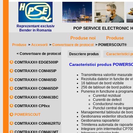
Reprezentant exclusiv
POP SERVICE ELECTRONIC HQ *** 
Bender in Romania
Produse noi
Produse
Produse
>
Accesorii
>
Convertoare de protocol
>
POWERSCOUT®
< Convertoare de protocol
Descriere produs
Caracteristici 
COMTRAXX® EDGE500IP
Caracteristici produs POWER
COMTRAXX® COM465IP
Transmiterea valorilor masurate 
Rezolutia datelor in functie de vi
COMTRAXX® COM465ID
16 tablouri de bord vizibile
256 de tablouri de bord publice
COMTRAXX® COM465DP
Punerea in functiune a programe
Curentul rezidual
COMTRAXX® COM463BC
Curentii de defect
Conductorul neutru
COMTRAXX® CP9xx
Punctul central de legar
Managementul tabloului de bor
POWERSCOUT
Gestionarea vederilor structurat
Gestionarea rapoartelor
COMTRAXX® COM462RTU
Trimiterea automata de rapoarte
Integrare prin intermediul CP
COMTRAXX® COM461MT