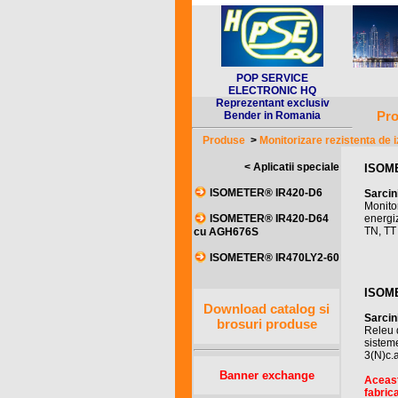
POP SERVICE
ELECTRONIC HQ
Reprezentant exclusiv
Pro
Bender in Romania
Produse
>
Monitorizare rezistenta de i
< Aplicatii speciale
ISOM
ISOMETER® IR420-D6
Sarcin
Monitor
energiz
ISOMETER® IR420-D64
TN, TT 
cu AGH676S
ISOMETER® IR470LY2-60
ISOME
Download catalog si
Sarcin
brosuri produse
Releu 
sisteme
3(N)c.a
Banner exchange
Aceast
fabrica