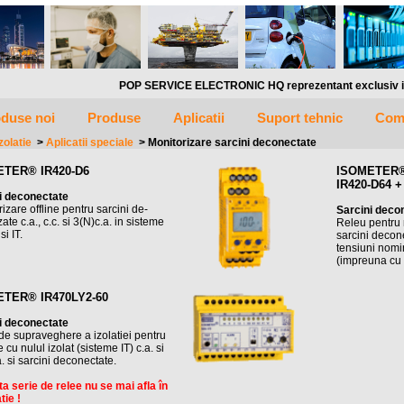
POP SERVICE ELECTRONIC HQ reprezentant exclusiv in ROMANIA 
duse noi
Produse
Aplicatii
Suport tehnic
Com
zolatie
>
Aplicatii speciale
>
Monitorizare sarcini deconectate
ETER® IR420-D6
ISOMETER
IR420-D64 
i deconectate
izare offline pentru sarcini de-
Sarcini deco
ate c.a., c.c. si 3(N)c.a. in sisteme
Releu pentru m
si IT.
sarcini decon
tensiuni nomi
(impreuna cu
TER® IR470LY2-60
i deconectate
de supraveghere a izolatiei pentru
 cu nulul izolat (sisteme IT) c.a. si
. si sarcini deconectate.
a serie de relee nu se mai afla în
tie !