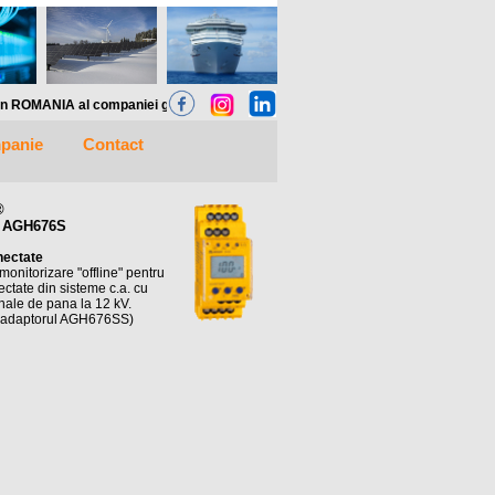
al companiei germane Bender Gmbh, va pune la dispozitie SOLUTII complete pentru m
panie
Contact
®
+ AGH676S
nectate
onitorizare "offline" pentru
ectate din sisteme c.a. cu
nale de pana la 12 kV.
 adaptorul AGH676SS)