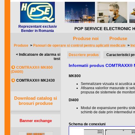
Reprezentant exclusiv
POP SERVICE ELECTRONIC HQ *** 
Bender in Romania
Produse noi
Produse
Produse
>
Panouri de operare si control pentru aplicatii medicale
>
In
< Indicatoare de alarma si
Descriere produs
Caracteristici p
test
Informatii produs COMTRAXX® 
COMTRAXX® MK800
(DI400)
MK800
COMTRAXX® MK2430
Semnalizare vizuala si acustica a
Afisarea valorilor masurate si set
propusa de sistemele de monito
Download catalog si
DI400
brosuri produse
Modul de expansiune pentru sist
schimb de date prin intermediul 
Banner exchange
Schema de conexiuni