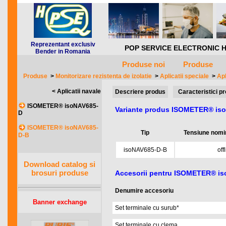
Reprezentant exclusiv
POP SERVICE ELECTRONIC HQ *** 
Bender in Romania
Produse noi
Produse
Produse
>
Monitorizare rezistenta de izolatie
>
Aplicatii speciale
>
Apl
< Aplicatii navale
Descriere produs
Caracteristici p
ISOMETER® isoNAV685-
Variante produs ISOMETER® is
D
ISOMETER® isoNAV685-
Tip
Tensiune nomi
D-B
isoNAV685-D-B
off
Download catalog si
brosuri produse
Accesorii pentru ISOMETER® i
Denumire accesoriu
Banner exchange
Set terminale cu surub*
Set terminale cu clema