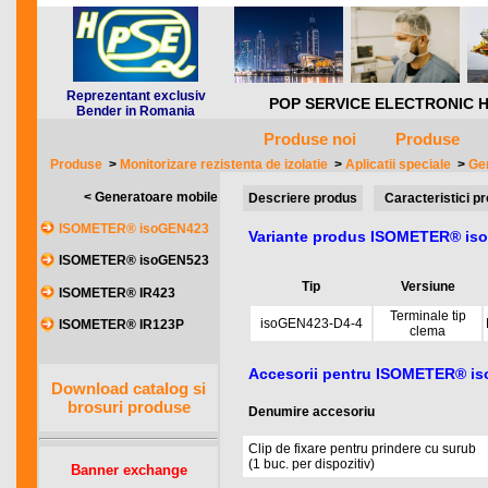
Reprezentant exclusiv
POP SERVICE ELECTRONIC HQ *** 
Bender in Romania
Produse noi
Produse
Produse
>
Monitorizare rezistenta de izolatie
>
Aplicatii speciale
>
Ge
< Generatoare mobile
Descriere produs
Caracteristici p
ISOMETER® isoGEN423
Variante produs ISOMETER® is
ISOMETER® isoGEN523
Tip
Versiune
ISOMETER® IR423
Terminale tip
isoGEN423-D4-4
ISOMETER® IR123P
clema
Accesorii pentru ISOMETER® i
Download catalog si
brosuri produse
Denumire accesoriu
Clip de fixare pentru prindere cu surub
(1 buc. per dispozitiv)
Banner exchange