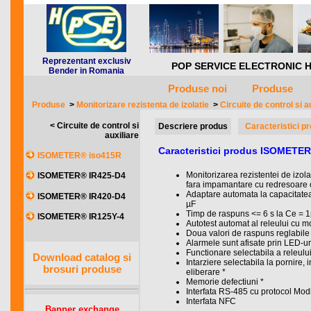
Reprezentant exclusiv
POP SERVICE ELECTRONIC HQ *** 
Bender in Romania
Produse noi
Produse
Produse
>
Monitorizare rezistenta de izolatie
>
Circuite de control si a
< Circuite de control si
Descriere produs
Caracteristici p
auxiliare
Caracteristici produs ISOMETE
ISOMETER® iso415R
Monitorizarea rezistentei de izolat
ISOMETER® IR425-D4
fara impamantare cu redresoare 
Adaptare automata la capacitatea
ISOMETER® IR420-D4
µF
Timp de raspuns <= 6 s la Ce = 1
ISOMETER® IR125Y-4
Autotest automat al releului cu m
Doua valori de raspuns reglabile
Alarmele sunt afisate prin LED-ur
Functionare selectabila a releulu
Download catalog si
Intarziere selectabila la pornire, 
brosuri produse
eliberare *
Memorie defectiuni *
Interfata RS-485 cu protocol M
Interfata NFC
Banner exchange