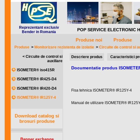
Reprezentant exclusiv
POP SERVICE ELECTRONIC HQ *** 
Bender in Romania
Produse noi
Produse
Produse
>
Monitorizare rezistenta de izolatie
>
Circuite de control si a
< Circuite de control si
Descriere produs
Caracteristici p
auxiliare
Documentatie produs ISOMETER
ISOMETER® iso415R
ISOMETER® IR425-D4
ISOMETER® IR420-D4
Fisa tehnica ISOMETER® IR125Y-4
ISOMETER® IR125Y-4
Manual de utilizare ISOMETER® IR125Y
Download catalog si
brosuri produse
Banner exchange