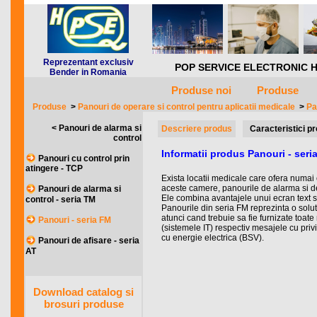
Reprezentant exclusiv
POP SERVICE ELECTRONIC HQ *** 
Bender in Romania
Produse noi
Produse
Produse
>
Panouri de operare si control pentru aplicatii medicale
>
Pa
< Panouri de alarma si
Descriere produs
Caracteristici p
control
Informatii produs Panouri - seri
Panouri cu control prin
atingere - TCP
Exista locatii medicale care ofera numai o
aceste camere, panourile de alarma si d
Panouri de alarma si
Ele combina avantajele unui ecran text 
control - seria TM
Panourile din seria FM reprezinta o solu
atunci cand trebuie sa fie furnizate toate
Panouri - seria FM
(sistemele IT) respectiv mesajele cu priv
cu energie electrica (BSV).
Panouri de afisare - seria
AT
Download catalog si
brosuri produse