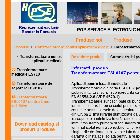
Reprezentant exclusiv
POP SERVICE ELECTRONIC HQ *** 
Bender in Romania
Produse noi
Produse
Produse
>
Transformatoare pentru aplicatii medicale
>
Transformatoar
< Transformatoare pentru
Descriere produs
Caracteristici p
aplicatii medicale
Informatii produs
Transformatoare
Transformatoare ESL0107 pentru 
medicale ES710
Transformatoare de
Aplicatii pentru locatii medicale
separare DS0107
Transformatoarele din seria ESL0107 pent
izolatie intarita si sunt in concordanta c
EN 61558-2-6 (VDE 0570-1)
.
Transformatoare
Transformatoarele sunt echipate cu pun
ESL0107 pentru lampi
tensiunii cu pas fin pe circuitul primar s
scialitice
cerintele pentru sursele de alimentare ale
din Grupa 2. Infasurarile sunt izolate gal
In scopul de a minimiza interferentele ele
intre infasurarea primara si secundara d
Download catalog si
terminal izolat pentru conectare la lipire
brosuri produse
Unghiurile de fixare sunt izolate fata de 
garanta o instalatie izolata pentru a re