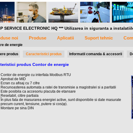
P SERVICE ELECTRONIC HQ *** Utilizarea in siguranta a instalatiilor 
duse noi
Produse
Aplicatii
Suport tehnic
Com
re de energie
ere produs
Caracteristici produs
Informatii comanda & accesorii
D
teristici produs Contor de energie
Contor de energie cu interfata Modbus RTU
Aprobat de MID
Ecran cu afisaj cu 7 cifre
Recunoasterea automata a ratei de transmisie a magistralei si a paritatii
Este posibila ca accesoriu placuta de etansare
Resetabil, citire partiala
În plus fata de masurarea energiei active, sunt disponibile si date masurate
precum curent, tensiune, putere si cos(φ).
Montare pe sina DIN