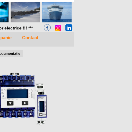
electrice !!! ***
panie
Contact
ocumentatie