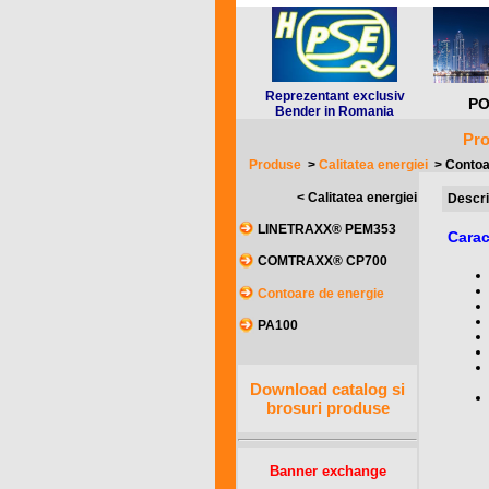
Reprezentant exclusiv
PO
Bender in Romania
Pro
Produse
>
Calitatea energiei
>
Contoa
< Calitatea energiei
Descri
LINETRAXX® PEM353
Carac
COMTRAXX® CP700
Contoare de energie
PA100
Download catalog si
brosuri produse
Banner exchange