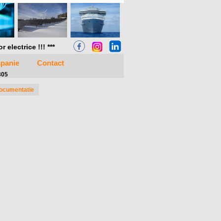
electrice !!! ***
panie
Contact
305
ocumentatie