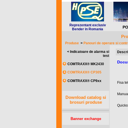
Reprezentant exclusiv
PO
Bender in Romania
Pro
Produse
>
Panouri de operare si contr
< Indicatoare de alarma si
Descri
test
Docu
COMTRAXX® MK2430
COMTRAXX® CP305
COMTRAXX® CP9xx
Fisa 
Manua
Download catalog si
brosuri produse
Quick
Banner exchange