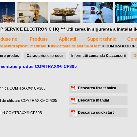
P SERVICE ELECTRONIC HQ *** Utilizarea in siguranta a instalatiilor 
duse noi
Produse
Aplicatii
Suport tehnic
Com
ol pentru aplicatii medicale
>
Indicatoare de alarma si test
>
COMTRAXX® CP
ere produs
Caracteristici produs
Informatii comanda & accesorii
D
mentatie produs COMTRAXX® CP305
Descarca fisa tehnica
tehnica COMTRAXX® CP305
Descarca manual
l de utilizare COMTRAXX® CP305
Descarca quickstart
start COMTRAXX® CP305