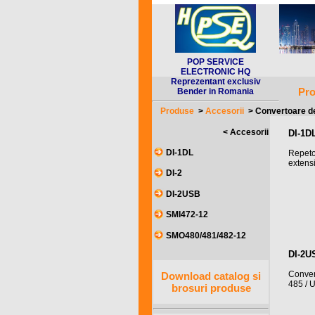
POP SERVICE
ELECTRONIC HQ
Reprezentant exclusiv
Pro
Bender in Romania
Produse
>
Accesorii
>
Convertoare de
< Accesorii
DI-1D
DI-1DL
Repetor
extens
DI-2
DI-2USB
SMI472-12
SMO480/481/482-12
DI-2U
Conver
Download catalog si
485 / 
brosuri produse