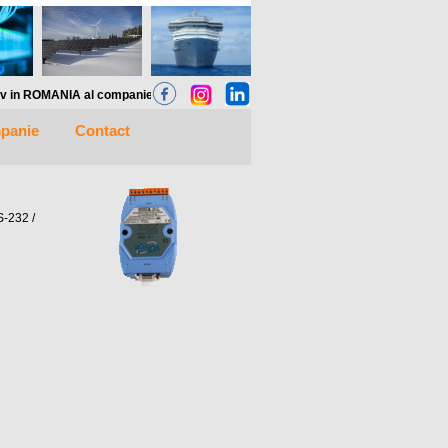
A al companiei germane Bender Gmbh, va pune la dispozitie SOLUTII complete pentru
panie
Contact
S-232 /