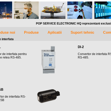
POP SERVICE ELECTRONIC HQ reprezentant exclusiv in ROMANI
duse noi
Produse
Aplicatii
Suport tehnic
Com
 interfata
L
DI-2
 de interfata pentru
Convertor de interfata R
ie retea RS-485.
RS-485.
SB
tor de interfata RS-
USB