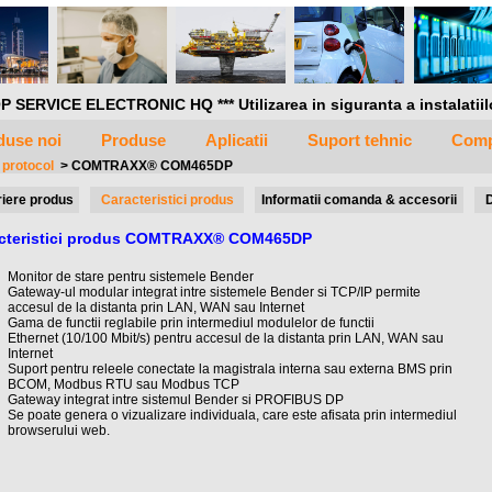
P SERVICE ELECTRONIC HQ *** Utilizarea in siguranta a instalatiilor 
use noi
Produse
Aplicatii
Suport tehnic
Comp
 protocol
>
COMTRAXX® COM465DP
iere produs
Caracteristici produs
Informatii comanda & accesorii
cteristici produs COMTRAXX® COM465DP
Monitor de stare pentru sistemele Bender
Gateway-ul modular integrat intre sistemele Bender si TCP/IP permite
accesul de la distanta prin LAN, WAN sau Internet
Gama de functii reglabile prin intermediul modulelor de functii
Ethernet (10/100 Mbit/s) pentru accesul de la distanta prin LAN, WAN sau
Internet
Suport pentru releele conectate la magistrala interna sau externa BMS prin
BCOM, Modbus RTU sau Modbus TCP
Gateway integrat intre sistemul Bender si PROFIBUS DP
Se poate genera o vizualizare individuala, care este afisata prin intermediul
browserului web.