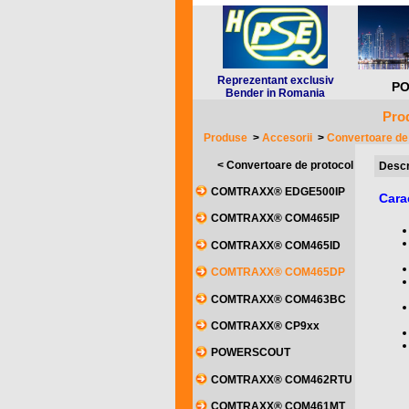
Reprezentant exclusiv
PO
Bender in Romania
Prod
Produse
>
Accesorii
>
Convertoare de
< Convertoare de protocol
Descr
COMTRAXX® EDGE500IP
Cara
COMTRAXX® COM465IP
COMTRAXX® COM465ID
COMTRAXX® COM465DP
COMTRAXX® COM463BC
COMTRAXX® CP9xx
POWERSCOUT
COMTRAXX® COM462RTU
COMTRAXX® COM461MT