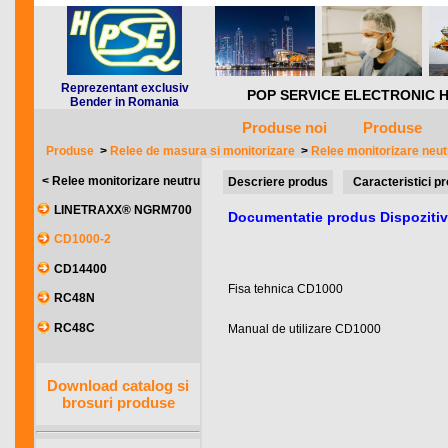
Reprezentant exclusiv
POP SERVICE ELECTRONIC HQ *** 
Bender in Romania
Produse noi
Produse
Produse
>
Relee de masura si monitorizare
>
Relee monitorizare neut
< Relee monitorizare neutru
Descriere produs
Caracteristici p
LINETRAXX® NGRM700
Documentatie produs Dispozitiv
CD1000-2
CD14400
Fisa tehnica CD1000
RC48N
RC48C
Manual de utilizare CD1000
Download catalog si
brosuri produse