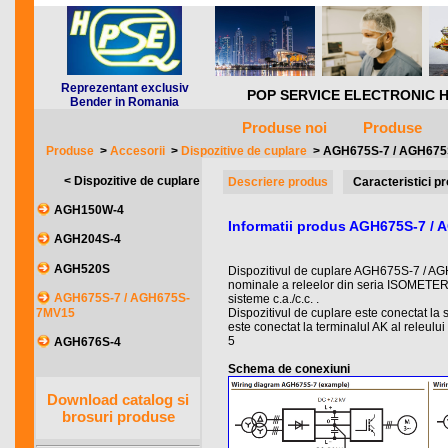
Reprezentant exclusiv
POP SERVICE ELECTRONIC HQ *** 
Bender in Romania
Produse noi
Produse
Produse
>
Accesorii
>
Dispozitive de cuplare
>
AGH675S-7 / AGH67
< Dispozitive de cuplare
Descriere produs
Caracteristici p
AGH150W-4
Informatii produs AGH675S-7 /
AGH204S-4
AGH520S
Dispozitivul de cuplare AGH675S-7 / A
nominale a releelor din seria ISOMETE
AGH675S-7 / AGH675S-
sisteme c.a./c.c. .
7MV15
Dispozitivul de cuplare este conectat la s
este conectat la terminalul AK al releul
5
AGH676S-4
Schema de conexiuni
Download catalog si
brosuri produse